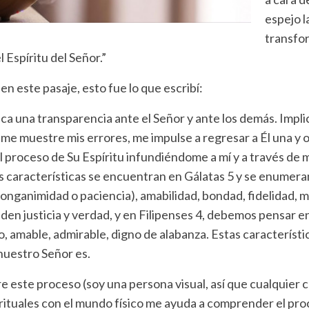
espejo l
transfor
 Espíritu del Señor.”
n este pasaje, esto fue lo que escribí:
ca una transparencia ante el Señor y ante los demás. Impli
me muestre mis errores, me impulse a regresar a Él una y o
l proceso de Su Espíritu infundiéndome a mí y a través de mí
s características se encuentran en Gálatas 5 y se enumeran
 (longanimidad o paciencia), amabilidad, bondad, fidelidad
den justicia y verdad, y en Filipenses 4, debemos pensar en
o, amable, admirable, digno de alabanza. Estas característ
nuestro Señor es.
re este proceso (soy una persona visual, así que cualquier
irituales con el mundo físico me ayuda a comprender el pro