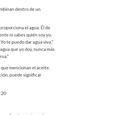
combinan dentro de un
proporciona el agua. Él de
ente ni sabes quién soy yo.
 Yo te puedo dar agua viva."
l agua que yo doy, nunca más
rna."
s que mencionan el aceite.
ción, puede significar
:20