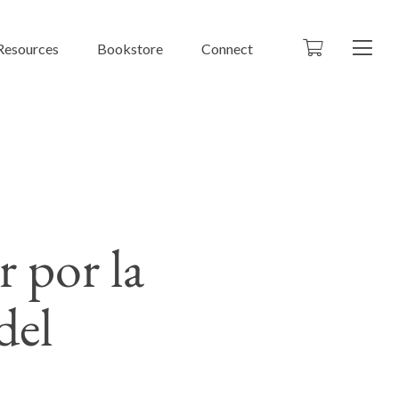
Resources
Bookstore
Connect
 por la
del