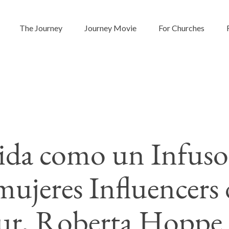
The Journey
Journey Movie
For Churches
ida como un Infusor
mujeres Influencers 
ur, Roberta Hoppe