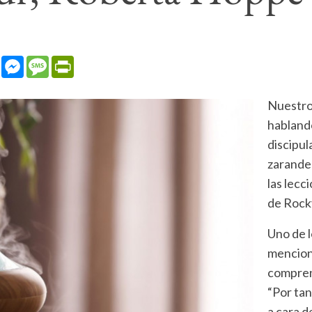
sApp
LinkedIn
Messenger
Message
PrintFriendly
Nuestro 
habland
discipul
zarandeo
las lecci
de Rock
Uno de l
mencion
comprens
“Por tan
a cara 