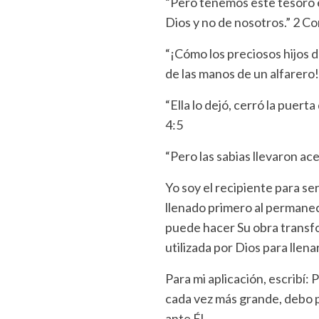
“Pero tenemos este tesoro e
Dios y no de nosotros.” 2 Co
“¡Cómo los preciosos hijos d
de las manos de un alfarero
“Ella lo dejó, cerró la puerta
4:5
“Pero las sabias llevaron ac
Yo soy el recipiente para se
llenado primero al permanece
puede hacer Su obra transfo
utilizada por Dios para llena
Para mi aplicación, escribí: 
cada vez más grande, debo p
ante Él.