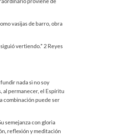
traordinario proviene de
como vasijas de barro, obra
la siguió vertiendo.” 2 Reyes
fundir nada si no soy
 al permanecer, el Espíritu
La combinación puede ser
 Su semejanza con gloria
ón, reflexión y meditación