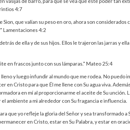
n vasijas de barro, para que se vea que este poder tan ex
rintios 4:7
e Sion, que valían su peso en oro, ahora son considerados 
!” Lamentaciones 4:2
 detrás de ella y de sus hijos. Ellos le trajeron las jarras y el
eite en frascos junto con sus lámparas.” Mateo 25:4
r lleno y luego infundir al mundo que me rodea. No puedo in
r en Cristo para que Él me llene con Su agua viva. Además,
rmadora en mí al proporcionarme el aceite de Su unción. 
r el ambiente a mi alrededor con Su fragancia e influencia.
Para que yo refleje la gloria del Señor y sea transformado a
ermanecer en Cristo, estar en Su Palabra, y estar en oraci